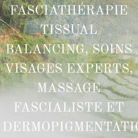
FASCIATHÉRAPIE
TISSUAL
BALANCING, SOINS
VISAGES EXPERTS,
MASSAGE
FASCIALISTE ET
DERMOPIGMENTATI