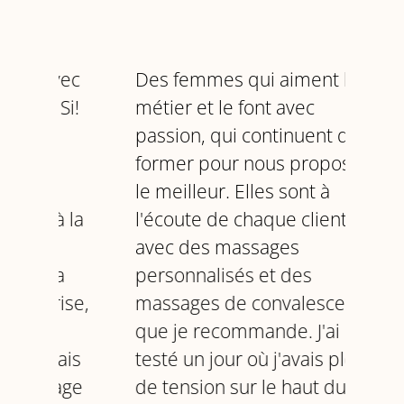
vec
Des femmes qui aiment leur
Que
Si!
métier et le font avec
dét
passion, qui continuent de se
mai
former pour nous proposer
pas
le meilleur. Elles sont à
D'A
 la
l'écoute de chaque client
foi
avec des massages
d'a
a
personnalisés et des
🙏
ise,
massages de convalescence
don
que je recommande. J'ai
exp
ais
testé un jour où j'avais plein
par
age
de tension sur le haut du
ress