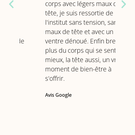
corps avec légers maux de
fau
tête, je suis ressortie de
gén
l'institut sans tension, sans
mêl
maux de tête et avec un
div
de
ventre dénoué. Enfin bref, en
LE 
plus du corps qui se sent
DE M
mieux, la tête aussi, un vrai
Avis
moment de bien-être à
s'offrir.
Avis Google